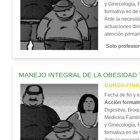
y Ginecología, P
formativa es de
Ante la necesida
actuaciones diri
atención primari
Solo profesion
MANEJO INTEGRAL DE LA OBESIDAD Y
CURSO FINA
Fecha de fin y 
Acción formati
Digestivo, Bioqu
Medicina Famili
y Ginecología, P
formativa es de
Ante la necesida