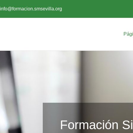
info@formacion.smsevilla.org
Pági
Formación Si