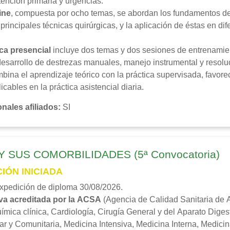
tención primaria y urgencias.
ine
, compuesta por ocho temas, se abordan los fundamentos de 
s principales técnicas quirúrgicas, y la aplicación de éstas en d
ica presencial
incluye dos temas y dos sesiones de entrenamien
desarrollo de destrezas manuales, manejo instrumental y resoluc
bina el aprendizaje teórico con la práctica supervisada, favor
icables en la práctica asistencial diaria.
nales afiliados
:
SI
 SUS COMORBILIDADES (5ª Convocatoria)
IÓN INICIADA
expedición de diploma 30/08/2026.
va acreditada por la ACSA
(Agencia de Calidad Sanitaria de A
ímica clínica, Cardiología, Cirugía General y del Aparato Diges
ar y Comunitaria, Medicina Intensiva, Medicina Interna, Medici