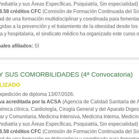
ediatría y sus Áreas Específicas, Psiquiatría, Sin especialidad)
6.58 créditos CFC
(Comisión de Formación Continuada del Sis
d de una formación multidisciplinar y coordinada para fomentar
gidas a la prevención y el tratamiento de la obesidad desde los 
a y hospitalaria, el sindicato médico ha organizado este curso o
ales afiliados
:
SI
 SUS COMORBILIDADES (4ª Convocatoria)
LIZADO
expedición de diploma 13/07/2026.
va acreditada por la ACSA
(Agencia de Calidad Sanitaria de A
ímica clínica, Cardiología, Cirugía General y del Aparato Diges
ar y Comunitaria, Medicina Intensiva, Medicina Interna, Medici
ediatría y sus Áreas Específicas, Psiquiatría, Sin especialidad)
6.58 créditos CFC
(Comisión de Formación Continuada del Sis
d de una formación multidisciplinar y coordinada para fomentar