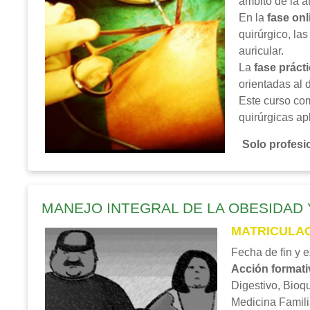
ámbito de la a
En la
fase onl
quirúrgico, la
auricular.
La
fase práct
orientadas al 
Este curso com
quirúrgicas apl
Solo profesio
MANEJO INTEGRAL DE LA OBESIDAD Y
MATRICULAC
Fecha de fin y 
Acción formati
Digestivo, Bioqu
Medicina Famili